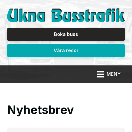
Boka buss
Våra resor
MENY
Nyhetsbrev